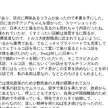
）
があり、目次に興味あるコラムがあったので本書を手にした。
3日に女の子アジアちゃんを授かった。スリーショットの
たが、日本人だと撮るのも見るのも照れちゃう内容だったね。
書かれていたが、くすぐったい誤解は放置するに限るが、
。国費派遣なので、トルコ大使館職員に読まれてもよいように、
いるから優秀である。でもこっそりプライベートでも充実して
カフェでトルコ語を耳にして驚いて振り返るとトルコ語を
懐を遂げたのだった。Youは何しに日本へ？
宅で婚約パーティを開いていただいた。そこでスビさんの
英語、トルコ語、他にもいくつか話せるマルチリンガルの
イ君にはもったいない（アイ君がこの文章を読めないことを祈
コ語で月、私の名前は星なの」などとのろけまくられました。
では漢化政策のため少数民族の人権が蹂躙されており、
中東系の顔立ちでムスリム。留学で来日を果たすが、政府から
に会えないし、呼ぶこともできない。自身は中国籍離脱のため
社勤めで今頑張っている。帰化できたらすぐ結婚して。。。
からなのだ。逞しい精神を持たねば生き抜けなかったのだ。